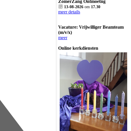
ZomerZang Ontmoetng
13-08-2026
om
17.30
meer details
Vacature: Vrijwilliger Beamteam
(m/v/x)
meer
Online kerkdiensten