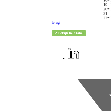
18= Henny Dub
19= Frits Vi
20= Margreet 
21= Herman Du
22= Henk Lo
terug
⤢ Bekijk hele tabel