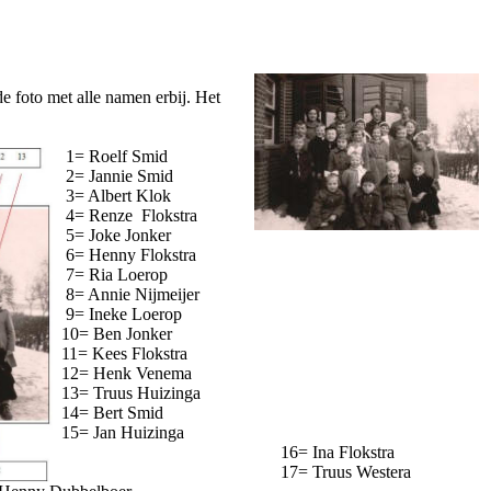
 foto met alle namen erbij. Het
1= Roelf Smid
2= Jannie Smid
3= Albert Klok
4= Renze Flokstra
5= Joke Jonker
6= Henny Flokstra
7= Ria Loerop
8= Annie Nijmeijer
9= Ineke Loerop
10= Ben Jonker
11= Kees Flokstra
12= Henk Venema
13= Truus Huizinga
14= Bert Smid
15= Jan Huizinga
16= Ina Flokstra
17= Truus Westera