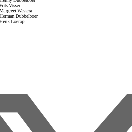
belboer
sser
Westera
bbelboer
erop