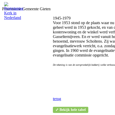
Protestantse Gemeente Gieten
1945-1979
Voor 1953 stond op de plaats waar nu
geheel werd in 1953 gekocht, en van 
kosterswoning en de winkel werd ver
Gasselternijveen. En er werd vanuit 
benoemd, mevrouw Scholtens. Zij was j
evangelisatiewerk verricht, o.a. zonda
gingen. In 1960 werd de evangelisati
evangelisatie commissie opgericht.
De tekening is van de oorspronkelijk bakkerij welke verbouw
terug
⤢ Bekijk hele tabel