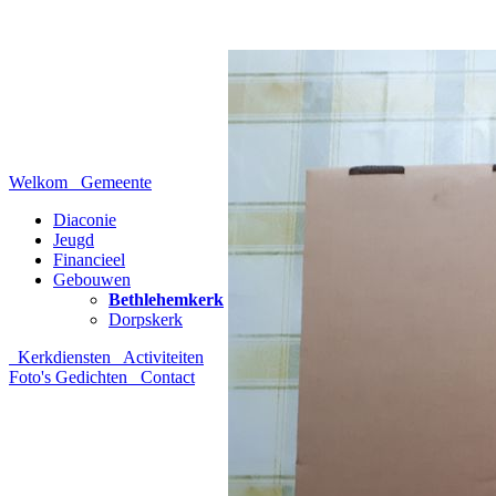
Welkom
Gemeente
Diaconie
Jeugd
Financieel
Gebouwen
Bethlehemkerk
Dorpskerk
Kerkdiensten
Activiteiten
Foto's
Gedichten
Contact