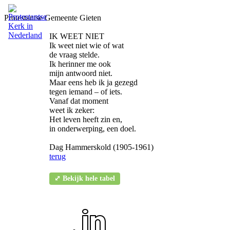
Protestantse Gemeente Gieten
IK WEET NIET
Ik weet niet wie of wat
de vraag stelde.
Ik herinner me ook
mijn antwoord niet.
Maar eens heb ik ja gezegd
tegen iemand – of iets.
Vanaf dat moment
weet ik zeker:
Het leven heeft zin en,
in onderwerping, een doel.
Dag Hammerskold (1905-1961)
terug
⤢ Bekijk hele tabel