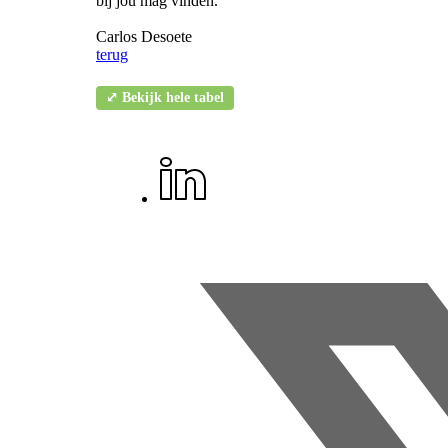
bij jou mag vinden.
Carlos Desoete
terug
⤢ Bekijk hele tabel