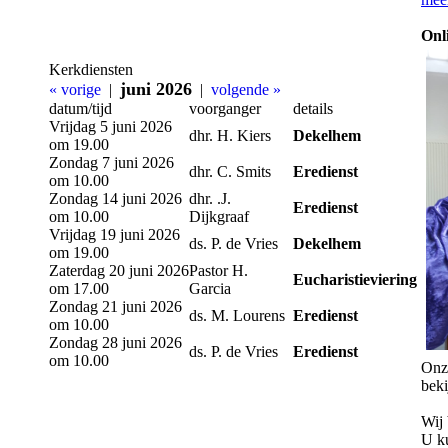
Onl
Kerkdiensten
juni 2026
« vorige
|
|
volgende »
datum/tijd
voorganger
details
Vrijdag 5 juni 2026
dhr. H. Kiers
Dekelhem
om 19.00
Zondag 7 juni 2026
dhr. C. Smits
Eredienst
om 10.00
Zondag 14 juni 2026
dhr. .J.
Eredienst
om 10.00
Dijkgraaf
Vrijdag 19 juni 2026
ds. P. de Vries
Dekelhem
om 19.00
Zaterdag 20 juni 2026
Pastor H.
Eucharistieviering
om 17.00
Garcia
Zondag 21 juni 2026
ds. M. Lourens
Eredienst
om 10.00
Zondag 28 juni 2026
ds. P. de Vries
Eredienst
om 10.00
Onze
beki
Wij 
U k