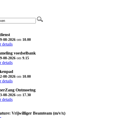
dienst
9-08-2026
om
10.00
 details
ameling voedselbank
9-08-2026
om
9.15
 details
kenpad
2-08-2026
om
10.00
 details
erZang Ontmoetng
3-08-2026
om
17.30
 details
ature: Vrijwilliger Beamteam (m/v/x)
r