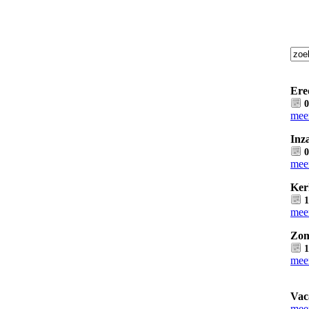
Ere
0
meer
Inz
0
meer
Ker
1
meer
Zom
1
meer
Vac
mee